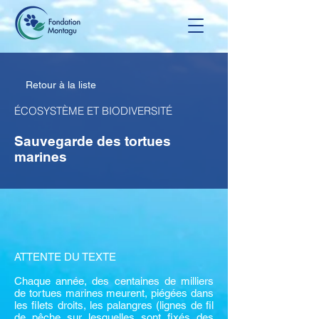
Retour à la liste
ÉCOSYSTÈME ET BIODIVERSITÉ
Sauvegarde des tortues
marines
ATTENTE DU TEXTE
Chaque année, des centaines de milliers
de tortues marines meurent, piégées dans
les filets droits, les palangres (lignes de fil
de pêche sur lesquelles sont fixés des