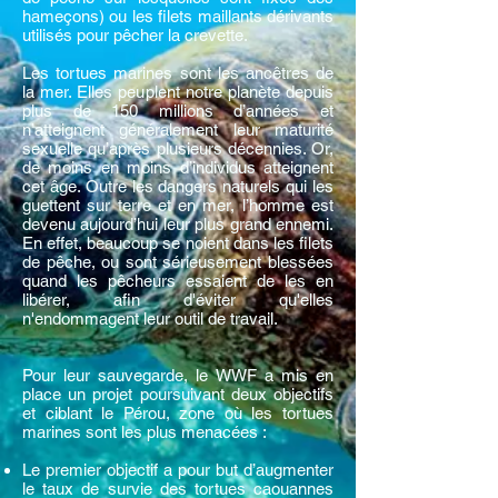
hameçons) ou les filets maillants dérivants
utilisés pour pêcher la crevette.
Les tortues marines sont les ancêtres de
la mer. Elles peuplent notre planète depuis
plus de 150 millions d’années et
n’atteignent généralement leur maturité
sexuelle qu’après plusieurs décennies. Or,
de moins en moins d’individus atteignent
cet âge. Outre les dangers naturels qui les
guettent sur terre et en mer, l’homme est
devenu aujourd’hui leur plus grand ennemi.
En effet, beaucoup se noient dans les filets
de pêche, ou sont sérieusement blessées
quand les pêcheurs essaient de les en
libérer, afin d'éviter qu'elles
n'endommagent leur outil de travail.
Pour leur sauvegarde, le WWF a mis en
place un projet poursuivant deux objectifs
et ciblant le Pérou, zone où les tortues
marines sont les plus menacées :
Le premier objectif a pour but d’augmenter
le taux de survie des tortues caouannes