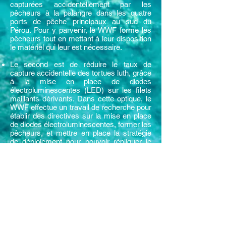
capturées accidentellement par les
pêcheurs à la palangre dans les quatre
ports de pêche principaux au sud du
Pérou. Pour y parvenir, le WWF forme les
pêcheurs tout en mettant à leur disposition
le matériel qui leur est nécessaire.
​
Le second est de réduire le taux de
capture accidentelle des tortues luth, grâce
à la mise en place de diodes
électroluminescentes (LED) sur les filets
maillants dérivants. Dans cette optique, le
WWF effectue un travail de recherche pour
établir des directives sur la mise en place
de diodes électroluminescentes, former les
pêcheurs, et mettre en place la stratégie
de déploiement pour pouvoir répliquer le
travail réalisé sur d’autres sites.
Site Internet du projet